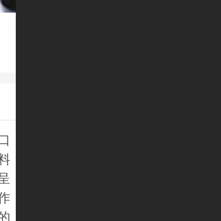
口
料
呈
作
的