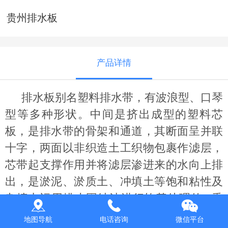
贵州排水板
产品详情
排水板别名塑料排水带，有波浪型、口琴
型等多种形状。中间是挤出成型的塑料芯
板，是排水带的骨架和通道，其断面呈并联
十字，两面以非织造土工织物包裹作滤层，
芯带起支撑作用并将滤层渗进来的水向上排
出，是淤泥、淤质土、冲填土等饱和粘性及
杂填土运用排水固结法进行软基处理的**垂
直通道，大大缩短软土固结时间。
地图导航
电话咨询
微信平台