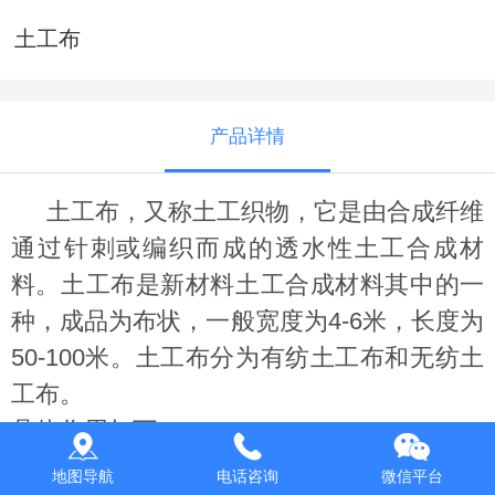
土工布
产品详情
土工布，又称
土工织物，它是由合成纤维
通过
针刺或编织而成的透水性
土工合成材
料。土工布是
新材料土工合成材料其中的一
种，
成品为布状，一般
宽度为4-6米，
长度为
50-100米。土工布分为
有纺土工布和
无纺土
工布。
具体作用如下：
1：隔离
地图导航
电话咨询
微信平台